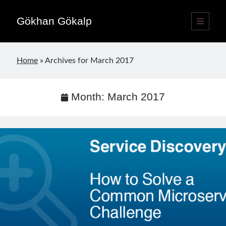
Gökhan Gökalp
open
primary
Sidebar
menu
Language switcher
Home
»
Archives for March 2017
English
EN
Türkçe
TR
Month:
March 2017
Publications