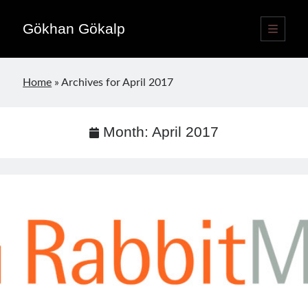
Gökhan Gökalp
open
primary
Sidebar
menu
Language switcher
Home
»
Archives for April 2017
English
EN
Türkçe
TR
Month:
April 2017
Publications