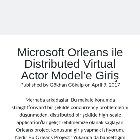
Follow
Gi
Li
t
n
Microsoft Orleans ile
H
ke
Categories
u
dI
Distributed Virtual
.NET
(46)
b
n
Actor Model’e Giriş
.NET Core
(25)
Actor Programming Model
(3)
Published by
Gökhan Gökalp
on
April 9, 2017
AI Agents
(2)
Architectural
(32)
Merhaba arkadaşlar. Bu makale konumda
ASP.NET Core
(20)
straightforward bir şekilde concurrency problemlerini
Asp.Net MVC
(1)
düşünmeden, distributed bir şekilde high-scale
Asp.Net Web API
(12)
application’lar geliştirebilmemize olanak sağlayan
Aspect Oriented Programming (AOP)
(1)
Orleans project konusuna giriş yapmak istiyorum.
Azure
(27)
Nedir Bu Orleans Project? Yukarıda da bahsettiğim