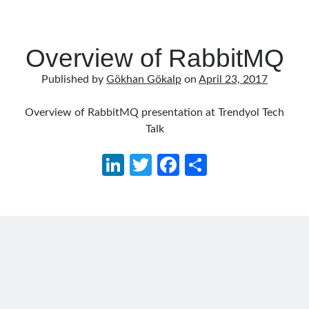
Overview of RabbitMQ
Published by
Gökhan Gökalp
on
April 23, 2017
Overview of RabbitMQ presentation at Trendyol Tech
Talk
Li
T
Fa
S
n
w
ce
h
ke
itt
b
ar
dI
er
o
e
n
o
k