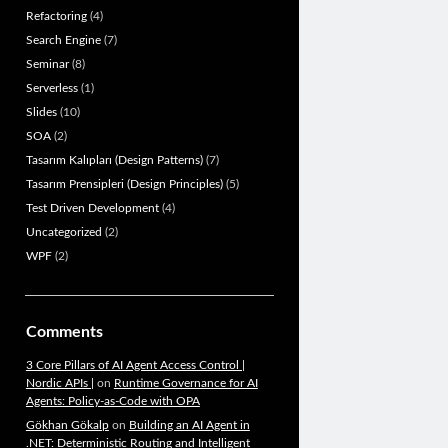
Refactoring
(4)
Search Engine
(7)
Seminar
(8)
Serverless
(1)
Slides
(10)
SOA
(2)
Tasarım Kalıpları (Design Patterns)
(7)
Tasarım Prensipleri (Design Principles)
(5)
Test Driven Development
(4)
Uncategorized
(2)
WPF
(2)
Comments
3 Core Pillars of AI Agent Access Control |
Nordic APIs |
on
Runtime Governance for AI
Agents: Policy-as-Code with OPA
Gökhan Gökalp
on
Building an AI Agent in
.NET: Deterministic Routing and Intelligent