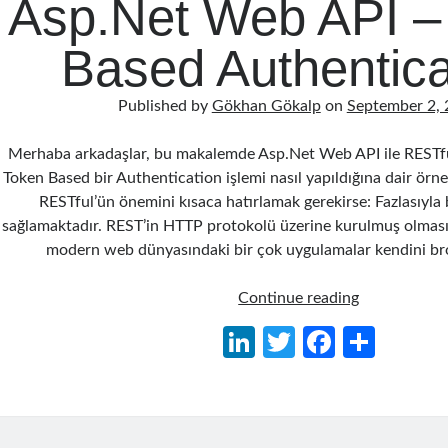
Asp.Net Web API –
k
Based Authentica
Published by
Gökhan Gökalp
on
September 2,
Merhaba arkadaşlar, bu makalemde Asp.Net Web API ile RESTful 
Token Based bir Authentication işlemi nasıl yapıldığına dair örne
RESTful’ün önemini kısaca hatırlamak gerekirse: Fazlasıyla 
sağlamaktadır. REST’in HTTP protokolü üzerine kurulmuş olmas
modern web dünyasındaki bir çok uygulamalar kendini br
Asp.Net
Continue reading
Web
Li
T
Fa
S
API
n
w
ce
h
–
Token
ke
itt
b
ar
Based
dI
er
o
e
Authenticat