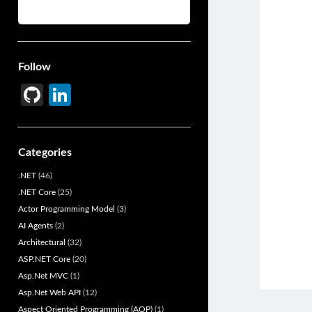
Follow
Gi
Li
t
n
H
ke
Categories
u
dI
.NET
(46)
b
n
.NET Core
(25)
Actor Programming Model
(3)
AI Agents
(2)
Architectural
(32)
ASP.NET Core
(20)
Asp.Net MVC
(1)
Asp.Net Web API
(12)
Aspect Oriented Programming (AOP)
(1)