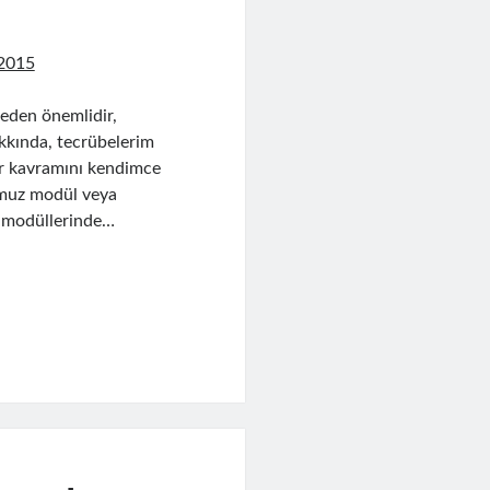
 2015
neden önemlidir,
akkında, tecrübelerim
ir kavramını kendimce
ğumuz modül veya
lı modüllerinde…