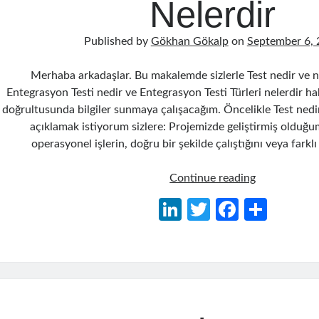
Nelerdir
Published by
Gökhan Gökalp
on
September 6,
Merhaba arkadaşlar. Bu makalemde sizlerle Test nedir ve 
Entegrasyon Testi nedir ve Entegrasyon Testi Türleri nelerdir h
doğrultusunda bilgiler sunmaya çalışacağım. Öncelikle Test ned
açıklamak istiyorum sizlere: Projemizde geliştirmiş oldu
operasyonel işlerin, doğru bir şekilde çalıştığını veya fark
Entegrasyon
Continue reading
(Integration)
Li
T
Fa
S
Testi
n
w
ce
h
Nedir
ve
ke
itt
b
ar
Tipleri
dI
er
o
e
Nelerdir
n
o