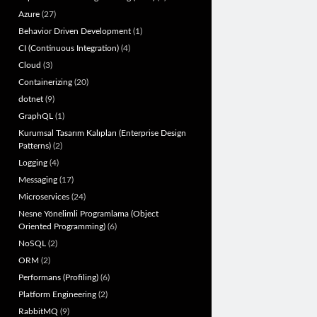
Azure
(27)
Behavior Driven Development
(1)
CI (Continuous Integration)
(4)
Cloud
(3)
Containerizing
(20)
dotnet
(9)
GraphQL
(1)
Kurumsal Tasarım Kalıpları (Enterprise Design
Patterns)
(2)
Logging
(4)
Messaging
(17)
Microservices
(24)
Nesne Yönelimli Programlama (Object
Oriented Programming)
(6)
NoSQL
(2)
ORM
(2)
Performans (Profiling)
(6)
Platform Engineering
(2)
RabbitMQ
(9)