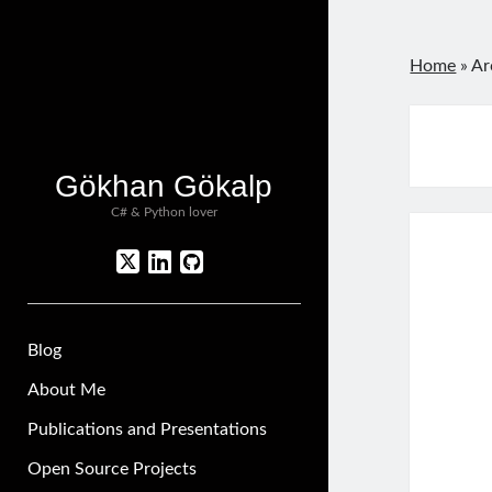
Home
»
Ar
Gökhan Gökalp
C# & Python lover
twitter
linkedin
github
Blog
About Me
Publications and Presentations
Open Source Projects