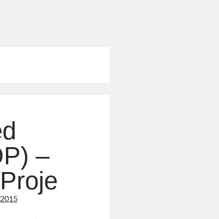
ed
P) –
 Proje
 2015