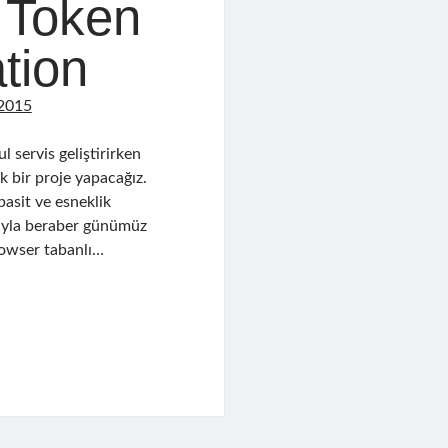
 Token
tion
 2015
servis geliştirirken
k bir proje yapacağız.
basit ve esneklik
ıyla beraber günümüz
owser tabanlı…
ion