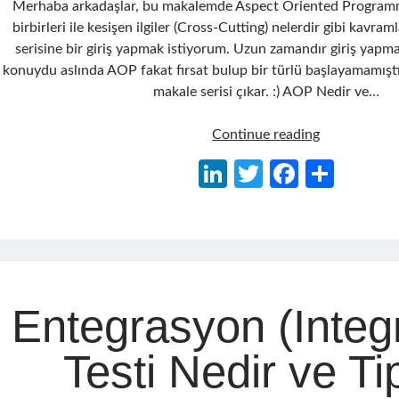
Merhaba arkadaşlar, bu makalemde Aspect Oriented Programm
birbirleri ile kesişen ilgiler (Cross-Cutting) nelerdir gibi kavra
serisine bir giriş yapmak istiyorum. Uzun zamandır giriş yap
konuydu aslında AOP fakat fırsat bulup bir türlü başlayamamıştı
makale serisi çıkar. :) AOP Nedir ve…
Aspect
Continue reading
Oriented
Li
T
Fa
S
Programmin
n
w
ce
h
(AOP)
–
ke
itt
b
ar
Giriş
dI
er
o
e
ve
n
o
Örnek
Bir
Entegrasyon (Integr
k
Proje
Testi Nedir ve Tip