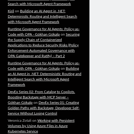
Search with Microsoft Agent Framework
Kiril
on
Building an AI Agent in .NET:
Deterministic Routing and Intelligent Search
with Microsoft Agent Framework
Runtime Governance for AI Agents: Policy-as-
Code with OPA - Gökhan Gökalp
on
Securing
the Supply Chain of Containerized
Applications to Reduce Security Risks (Policy
Enforcement-Automated Governance with
OPA Gatekeeper and Ratify) – Part 2
Runtime Governance for AI Agents: Policy-as-
Code with OPA - Gökhan Gökalp
on
Building
an AI Agent in .NET: Deterministic Routing and
Intelligent Search with Microsoft Agent
Framework
DevEx Series 02: From Catalog to Copilots.
Boosting Backstage with MCP Server –
Gökhan Gökalp
on
DevEx Series 01: Creating
Golden Paths with Backstage, Developer Self-
Service Without Losing Control
Veronica Zotali
on
Working with Persistent
Volumes by Using Azure Files in Azure
Kubernetes Service