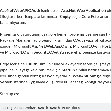
AspNetWebAPIOAuth
isminde bir
Asp.Net Web Application
ol
Oluştururken Template kısmından
Empty
seçip Core Referansını
tamamlıyorum.
Projemizi oluşturduğumuza göre hemen projemiz üzerine sağ tı
Package Manager’ı açıp Search kısmından
OAuth
yazarak çıkaca
içinden
Microsoft.AspNet.WebApi.Owin, Microsoft.Owin.Hos
ve
Microsoft
.
Owin
.
Security
.
OAuth
‘u seçerek projemize kuruyor
Proje içerisine
OAuth
isimli bir klasör ekleyerek servis çalışmay
pipeline’ını ayağa kaldırabilmek için
Startup
sınıfını hazırlamaya 
içerisinde gerekli konfigürasyon ayarlarını
WebApiConfig
‘e regi
Server
üzerinde uygulama oluşurken kullanacağı konfigürasyon ay
Startup.cs:
using AspNetWebAPIOAuth.OAuth.Providers;
