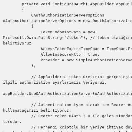
        private void ConfigureOAuth(IAppBuilder appBuilder)

        {

            OAuthAuthorizationServerOptions 
oAuthAuthorizationServerOptions = new OAuthAuthorizatio
            {

                TokenEndpointPath = new 
Microsoft.Owin.PathString("/token"), // token alacağımı
belirtiyoruz

                AccessTokenExpireTimeSpan = TimeSpan.FromDays(1),

                AllowInsecureHttp = true,

                Provider = new SimpleAuthorizationServerProvider()

            };

            // AppBuilder'a token üretimini gerçekleştirebilmek için 
ilgili authorization ayarlarımızı veriyoruz.

appBuilder.UseOAuthAuthorizationServer(oAuthAuthorizati
            // Authentication type olarak ise Bearer Authentication'ı 
kullanacağımızı belirtiyoruz.

            // Bearer token OAuth 2.0 ile gelen standartlaşmış token 
türüdür.

            // Herhangi kriptolu bir veriye ihtiyaç duymadan client 