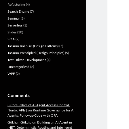
Refactoring
(4)
Search Engine
(7)
Seminar
(8)
Serverless
(1)
Slides
(10)
SOA
(2)
Tasarım Kalıpları (Design Patterns)
(7)
Tasarım Prensipleri (Design Principles)
(5)
Test Driven Development
(4)
Uncategorized
(2)
WPF
(2)
Comments
3 Core Pillars of AI Agent Access Control |
Nordic APIs |
on
Runtime Governance for AI
Agents: Policy-as-Code with OPA
Gökhan Gökalp
on
Building an AI Agent in
.NET: Deterministic Routing and Intelligent