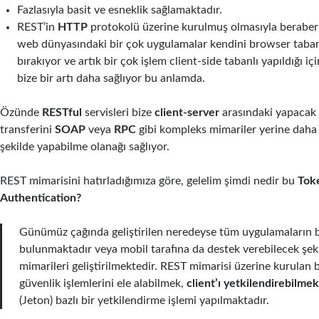
Fazlasıyla basit ve esneklik sağlamaktadır.
REST’in
HTTP
protokolü üzerine kurulmuş olmasıyla berab
web dünyasındaki bir çok uygulamalar kendini browser taban
bırakıyor ve artık bir çok işlem client-side tabanlı yapıldığı iç
bize bir artı daha sağlıyor bu anlamda.
Özünde
RESTful
servisleri bize
client-server
arasındaki yapacak
transferini
SOAP
veya
RPC
gibi kompleks mimariler yerine daha 
şekilde yapabilme olanağı sağlıyor.
REST mimarisini hatırladığımıza göre, gelelim şimdi nedir bu
Tok
Authentication?
Günümüz çağında geliştirilen neredeyse tüm uygulamaların b
bulunmaktadır veya mobil tarafına da destek verebilecek şeki
mimarileri geliştirilmektedir. REST mimarisi üzerine kurulan bi
güvenlik işlemlerini ele alabilmek,
client’ı yetkilendirebilme
(Jeton) bazlı bir yetkilendirme işlemi yapılmaktadır.